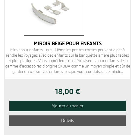
MIROIR BEIGE POUR ENFANTS
Miroir pour enfants - gris Même les petites choses peuvent aider à
rendre les voyages avec des enfants sur la banquette arrière plus faciles
et plus pratiques. Vous apprécierez nos rétroviseurs pour enfants de la
gamme d’accessoires d’origine ŠKODA comme un moyen simple et sûr de
garder un œil sur vos enfants lorsque vous conduisez. Le miroir...
18,00 €
Ajouter au panier
Détails