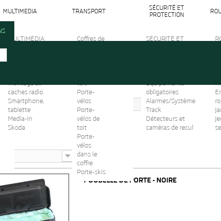
SÉCURITÉ ET
MULTIMEDIA
TRANSPORT
ROU
PROTECTION
NS
MULTIMÉDIA
Coffres de
SÉCURITÉ ET
R
Audio
toit &
PROTECTION
Ec
Câbles de
Coffres
Sièges-enfants
or
raccordement
d'attelage
Ampoules et
C
Cadres de
Barre de
fusibles
N
montage et
toit
Equipements
hi
caches radio
Porte-
obligatoires
En
Smartphone,
vélos
Alarmes/Système
r
Votre Skoda
Citigo
tablette
Porte-
Track
Ja
Media-In
vélos de
Détecteurs et
Je
Skoda
toit
caméras de recul
s
O
Porte-
vélos
dans le
coffre
Porte-skis
POUBELLE DE PORTE - NOIRE