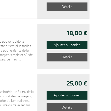
Détails
18,00 €
s peuvent aider à
Ajouter au panier
te arrière plus faciles
rs pour enfants de la
moyen simple et sûr de
Détails
ez. Le miroir...
25,00 €
e intérieure à LED de la
Ajouter au panier
confort des passagers,
a tête du luminaire est
livre ou travailler sur
Détails