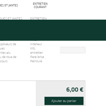
ENTRETIEN
ES ET JANTES
COURANT
OUES ET JANTES
ENTRETIEN
rous antivol
COURANT
igine
Produits
haînes
entretien
eige/Chaussettes
AdBlue
ver
Hiver
joliveurs de
Intérieur
oues
Kits
ntes alu
entretien
u de roue de
Pare-brise
ecours
Peinture
6,00 €
Ajouter au panier