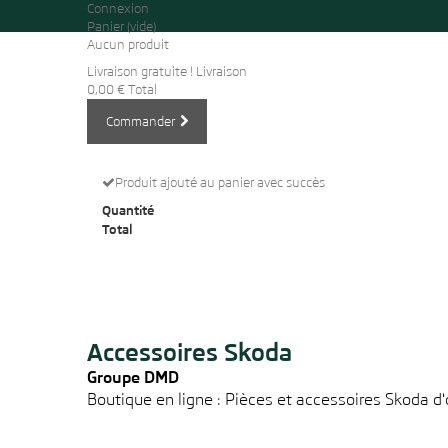
Connexion
Panier
(vide)
Aucun produit
Livraison gratuite !
Livraison
0,00 €
Total
Commander
Produit ajouté au panier avec succès
Quantité
Total
Accessoires Skoda
Groupe DMD
Boutique en ligne : Pièces et accessoires Skoda d'