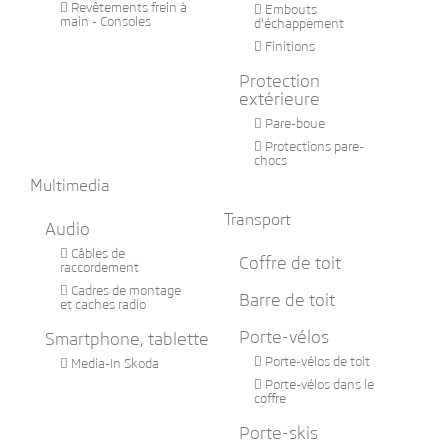

Revêtements frein à

Embouts
main - Consoles
d'échappement

Finitions
Protection
extérieure

Pare-boue

Protections pare-
chocs
Multimedia
Transport
Audio

Câbles de
Coffre de toit
raccordement

Cadres de montage
Barre de toit
et caches radio
Porte-vélos
Smartphone, tablette

Porte-vélos de toit

Media-In Skoda

Porte-vélos dans le
coffre
Porte-skis