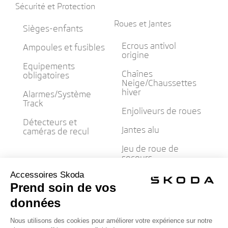
Sécurité et Protection
Roues et Jantes
Sièges-enfants
Ecrous antivol
Ampoules et fusibles
origine
Equipements
Chaînes
obligatoires
Neige/Chaussettes
hiver
Alarmes/Système
Track
Enjoliveurs de roues
Détecteurs et
Jantes alu
caméras de recul
Jeu de roue de
secours
Produits entretien
Produits entretien

AdBlue

Hiver