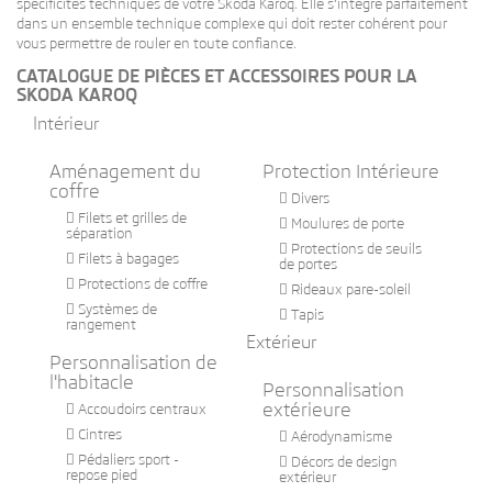
spécificités techniques de votre Skoda Karoq. Elle s'intègre parfaitement
dans un ensemble technique complexe qui doit rester cohérent pour
vous permettre de rouler en toute confiance.
CATALOGUE DE PIÈCES ET ACCESSOIRES POUR LA
SKODA KAROQ
Intérieur
Aménagement du
Protection Intérieure
coffre

Divers

Filets et grilles de

Moulures de porte
séparation

Protections de seuils

Filets à bagages
de portes

Protections de coffre

Rideaux pare-soleil

Systèmes de

Tapis
rangement
Extérieur
Personnalisation de
l'habitacle
Personnalisation
extérieure

Accoudoirs centraux

Cintres

Aérodynamisme

Pédaliers sport -

Décors de design
repose pied
extérieur