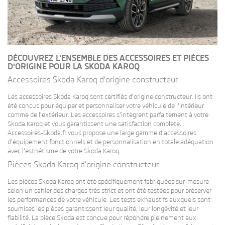
DÉCOUVREZ L'ENSEMBLE DES ACCESSOIRES ET PIÈCES
D'ORIGINE POUR LA SKODA KAROQ
Accessoires Skoda Karoq d'origine constructeur
Les accessoires Skoda Karoq sont certifiés d'origine constructeur. Ils ont
été conçus pour équiper et personnaliser votre véhicule de l'intérieur
comme de l'extérieur. Les accessoires s'intègrent parfaitement à votre
Skoda Karoq et vous garantissent une satisfaction complète.
Accessoires-Skoda.fr vous propose une large gamme d'accessoires
d'équipement fonctionnels et de personnalisation en totale adéquation
avec l'esthétisme de votre Skoda Karoq.
Pièces Skoda Karoq d'origine constructeur
Les pièces Skoda Karoq ont été spécifiquement fabriquées sur-mesure
selon un cahier des charges très strict et ont été testées pour préserver
les performances de votre véhicule. Les tests exhaustifs auxquels sont
soumises les pièces garantissent leur qualité, leur longévité et leur
fiabilité. La pièce Skoda est conçue pour répondre pleinement aux