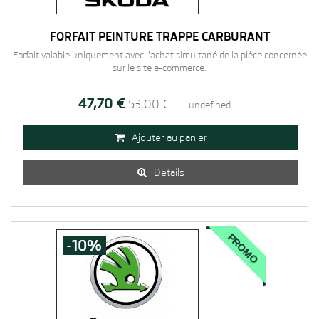
FORFAIT PEINTURE TRAPPE CARBURANT
Forfait valable uniquement avec l'achat simultané de la pièce concernée
sur le site e-commerce.
47,70 €
53,00 €
undefined
Ajouter au panier

Détails

PROMO
-10%