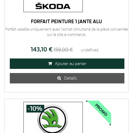
FORFAIT PEINTURE 1 JANTE ALU
Forfait valable uniquement avec l'achat simultané de la pièce concernée
sur le site e-commerce.
143,10 €
159,00 €
undefined
Ajouter au panier

Détails

PROMO
-10%