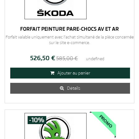
FORFAIT PEINTURE PARE-CHOCS AV ET AR
Forfait valable uniquement avec l'achat simultané de la pièce concernée
sur le site e-commerce.
526,50 €
585,00 €
undefined
Ajouter au panier

Détails

PROMO
-10%