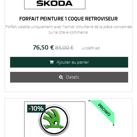
FORFAIT PEINTURE 1 COQUE RETROVISEUR
Forfait valable uniquement avec l'achat simultané de la pièce concernée
sur le site e-commerce.
76,50 €
85,00 €
undefined
Ajouter au panier

Détails

PROMO
-10%