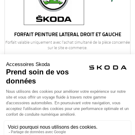
FORFAIT PEINTURE LATÉRAL DROIT ET GAUCHE
Forfait valable uniquement avec l'achat simultané de la pièce concernée
sur le site e-commerce.
1 340,10 €
1 489,00 €
undefined
Ajouter au panier

Détails

La Boutique