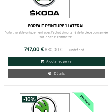
FORFAIT PEINTURE 1 LATÉRAL
Forfait valable uniquement avec l'achat simultané de la pièce concernée
sur le site e-commerce.
747,00 €
830,00 €
undefined
Ajouter au panier

Détails

PROMO
-10%