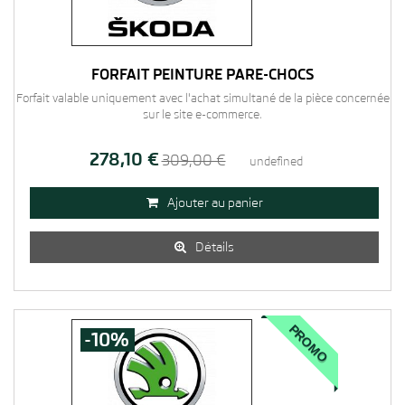
FORFAIT PEINTURE PARE-CHOCS
Forfait valable uniquement avec l'achat simultané de la pièce concernée
sur le site e-commerce.
278,10 €
309,00 €
undefined
Ajouter au panier

Détails

PROMO
-10%