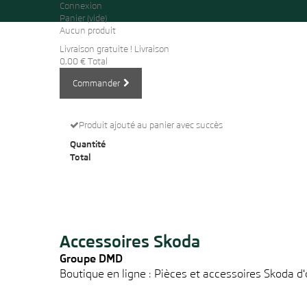
Connexion
Panier
(vide)
Aucun produit
Livraison gratuite !
Livraison
0,00 €
Total
Commander
Produit ajouté au panier avec succès
Quantité
Total
Accessoires Skoda
Groupe DMD
Boutique en ligne : Pièces et accessoires Skoda d'