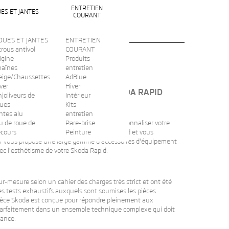
ENTRETIEN
ES ET JANTES
COURANT
OUES ET JANTES
ENTRETIEN
rous antivol
COURANT
igine
Produits
haînes
entretien
eige/Chaussettes
AdBlue
ver
Hiver
 PIÈCES D'ORIGINE POUR LA SKODA RAPID
joliveurs de
Intérieur
oues
Kits
ntes alu
entretien
teur. Ils ont été conçus pour équiper et personnaliser votre
u de roue de
Pare-brise
s s'intègrent parfaitement à votre Skoda Rapid et vous
ecours
Peinture
.fr vous propose une large gamme d'accessoires d'équipement
ec l'esthétisme de votre Skoda Rapid.
r-mesure selon un cahier des charges très strict et ont été
Les tests exhaustifs auxquels sont soumises les pièces
La pièce Skoda est conçue pour répondre pleinement aux
e parfaitement dans un ensemble technique complexe qui doit
iance.