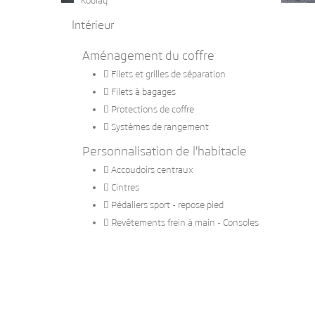
Kodiaq
Intérieur
Aménagement du coffre

Filets et grilles de séparation

Filets à bagages

Protections de coffre

Systèmes de rangement
Personnalisation de l'habitacle

Accoudoirs centraux

Cintres

Pédaliers sport - repose pied

Revêtements frein à main - Consoles