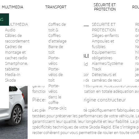
SÉCURITÉ ET
MULTIMEDIA
TRANSPORT
ROU
PROTECTION
NS
MULTIMÉDIA
Coffres de
SÉCURITÉ ET
R
Audio
toit &
PROTECTION
Ec
Câbles de
Coffres
Sièges-enfants
or
d
raccordement
d'attelage
Ampoules et
C
Cadres de
Barre de
fusibles
N
montage et
toit
Equipements
hi
DÉCOUVREZ L'ENSEMBLE DES ACCESSOIRES ET
caches radio
Porte-
obligatoires
En
Smartphone,
Accessoires Skoda Rapid d'origine constructeur
vélos
Alarmes/Système
r
tablette
Porte-
Track
Ja
Media-In
Les accessoires Skoda Rapid sont certifiés d'origine construc
vélos de
Détecteurs et
Je
Skoda
véhicule de l'intérieur comme de l'extérieur. Les accessoire
toit
caméras de recul
s
garantissent une satisfaction complète. Accessoires-Skoda
Porte-
fonctionnels et de personnalisation en totale adéquation av
vélos
dans le
Pièces Skoda Rapid d'origine constructeur
coffre
Porte-skis
Les pièces Skoda Rapid ont été spécifiquement fabriquées su
testées pour préserver les performances de votre véhicule. 
garantissent leur qualité, leur longévité et leur fiabilité. 
spécificités techniques de votre Skoda Rapid. Elle s'intègr
rester cohérent pour vous permettre de rouler en toute conf