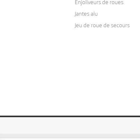
Enjoliveurs de roues
Jantes alu
Jeu de roue de secours