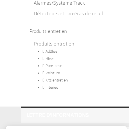
Alarmes/Système Track
Détecteurs et caméras de recul
Produits entretien
Produits entretien

AdBlue

Hiver

Pare-brise

Peinture

Kits entretien

Intérieur
LETTRE D'INFORMATIONS