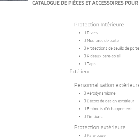
CATALOGUE DE PIÈCES ET ACCESSOIRES POUR
Protection Intérieure

Divers

Moulures de porte

Protections de seuils de port

Rideaux pare-soleil

Tapis
Extérieur
Personnalisation extérieur

Aérodynamisme

Décors de design extérieur

Embouts d'échappement

Finitions
Protection extérieure

Pare-boue