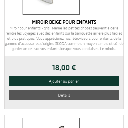
MIROIR BEIGE POUR ENFANTS
Miroir pour enfants - gris Même les petites choses peuvent aider à
rendre les voyages avec des enfants sur la banquette arrière plus faciles
et plus pratiques. Vous apprécierez nos rétroviseurs pour enfants de la
gamme d’accessoires d’origine ŠKODA comme un moyen simple et sûr de
garder un œil sur vos enfants lorsque vous conduisez. Le miroir...
18,00 €
Ajouter au panier
Détails