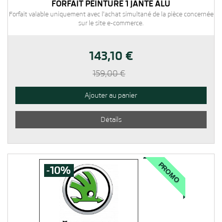
FORFAIT PEINTURE 1 JANTE ALU
Forfait valable uniquement avec l'achat simultané de la pièce concernée
sur le site e-commerce.
143,10 €
159,00 €
Ajouter au panier
Détails
PROMO
-10%