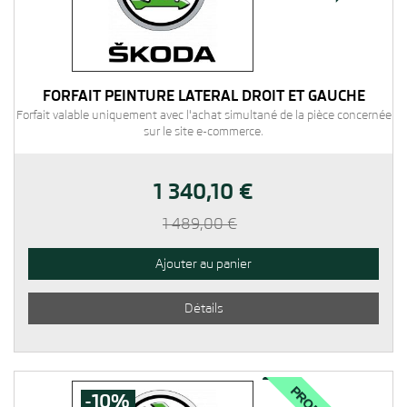
FORFAIT PEINTURE LATÉRAL DROIT ET GAUCHE
Forfait valable uniquement avec l'achat simultané de la pièce concernée
sur le site e-commerce.
1 340,10 €
1 489,00 €
Ajouter au panier
Détails
PROMO
-10%