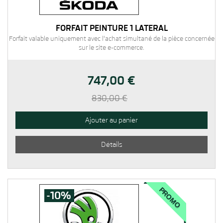
FORFAIT PEINTURE 1 LATÉRAL
Forfait valable uniquement avec l'achat simultané de la pièce concernée
sur le site e-commerce.
747,00 €
830,00 €
Ajouter au panier
Détails
PROMO
-10%