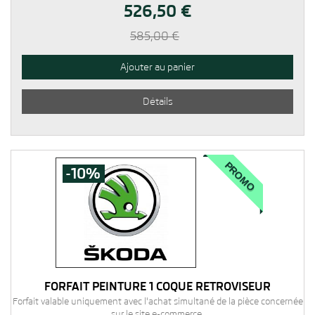
526,50 €
585,00 €
Ajouter au panier
Détails
PROMO
-10%
FORFAIT PEINTURE 1 COQUE RETROVISEUR
Forfait valable uniquement avec l'achat simultané de la pièce concernée
sur le site e-commerce.