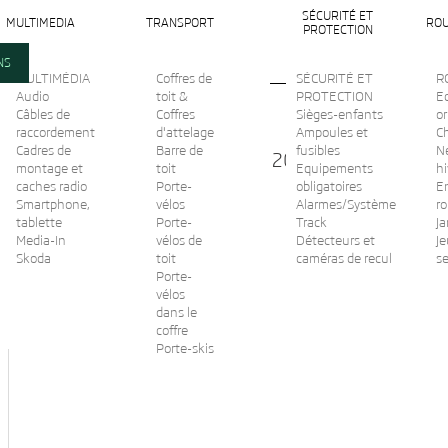
SÉCURITÉ ET
MULTIMEDIA
TRANSPORT
ROU
PROTECTION
NS
MULTIMÉDIA
Coffres de
SÉCURITÉ ET
R
Audio
toit &
PROTECTION
Ec
Câbles de
Coffres
Sièges-enfants
or
raccordement
d'attelage
Ampoules et
C
Cadres de
Barre de
fusibles
N
Bac de coffre rigide Rapid 2013-
montage et
toit
Equipements
hi
caches radio
Porte-
obligatoires
En
Smartphone,
État :
vélos
Alarmes/Système
r
Nouveau
tablette
Porte-
Track
Ja
Imprimer
Media-In
vélos de
Détecteurs et
Je
Skoda
toit
caméras de recul
s
Porte-
vélos
dans le
coffre
Porte-skis