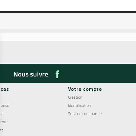
Nous suivre
ices
Votre compte
Création
urisé
Identification
da
Suivi de commande
tour
nts