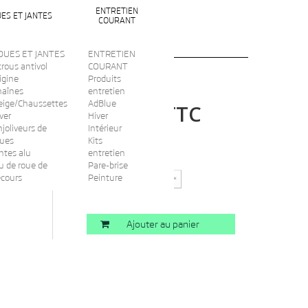
ENTRETIEN
ES ET JANTES
COURANT
OUES ET JANTES
ENTRETIEN
rous antivol
COURANT
igine
Produits
haînes
entretien
eige/Chaussettes
AdBlue
TTC
95,00 €
ver
Hiver
joliveurs de
Intérieur
oues
Kits
ntes alu
entretien
Quantité
u de roue de
Pare-brise
ecours
Peinture
Ajouter au panier