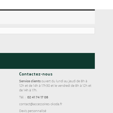
Contactez-nous
Service clients
ouvert du lundi au jeudi de 8h à
12h et de 14h à 17h30 et le vendredi de 8h à 12h et
de 14h à 17h.
02 41 74 17 08
Tél. :
contact@accessoires-skoda.fr
Devis personnalisé