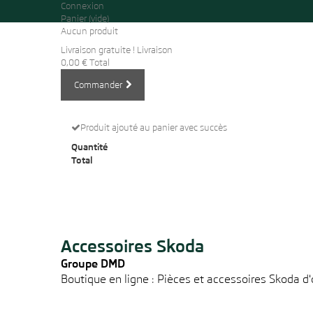
Connexion
Panier
(vide)
Aucun produit
Livraison gratuite !
Livraison
0,00 €
Total
Commander
Produit ajouté au panier avec succès
Quantité
Total
Accessoires Skoda
Groupe DMD
Boutique en ligne : Pièces et accessoires Skoda d'