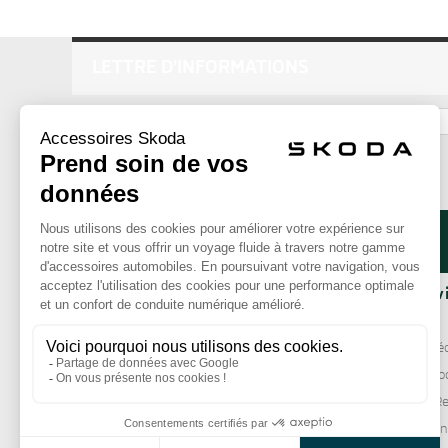
LETTRE D'INFORMATIONS
ok
La Boutique
Nos serv
Qui sommes-nous ?
Livraison
Comment commander ?
Paiement séc
Mentions légales
Garantie Sko
CGV
Échange / Re
Services clie