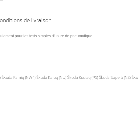
onditions de livraison
oulement pour les tests simples d'usure de pneumatique.
) Škoda Kamiq (NW4) Škoda Karoq (NU) Škoda Kodiaq (PS) Škoda Superb (NZ) Ško