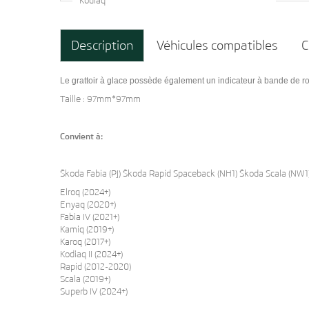
Kodiaq
Description
Véhicules compatibles
C
Le grattoir à glace possède également un indicateur à bande de r
Taille : 97mm*97mm
Convient à:
Škoda Fabia (PJ) Škoda Rapid Spaceback (NH1) Škoda Scala (NW1
Elroq (2024+)
Enyaq (2020+)
Fabia IV (2021+)
Kamiq (2019+)
Karoq (2017+)
Kodiaq II (2024+)
Rapid (2012-2020)
Scala (2019+)
Superb IV (2024+)