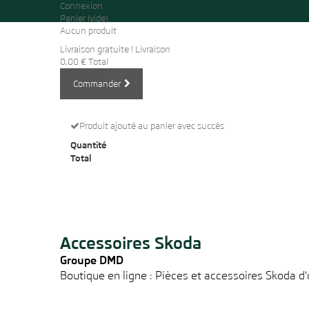
Connexion
Panier
(vide)
Aucun produit
Livraison gratuite !
Livraison
0,00 €
Total
Commander
Produit ajouté au panier avec succès
Quantité
Total
Accessoires Skoda
Groupe DMD
Boutique en ligne : Pièces et accessoires Skoda d'