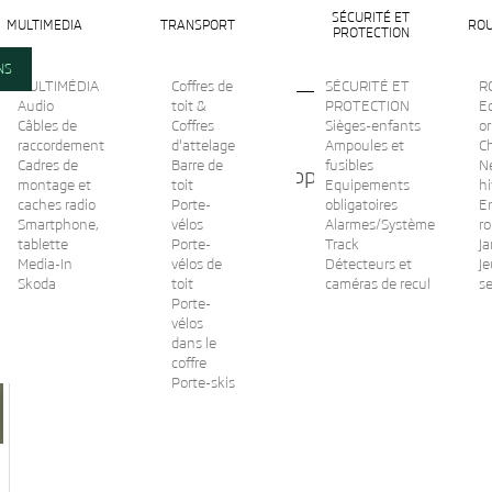
SÉCURITÉ ET
MULTIMEDIA
TRANSPORT
ROU
PROTECTION
NS
MULTIMÉDIA
Coffres de
SÉCURITÉ ET
R
Audio
toit &
PROTECTION
Ec
Câbles de
Coffres
Sièges-enfants
or
raccordement
d'attelage
Ampoules et
C
Cadres de
Barre de
fusibles
N
Raclette de dégivrage Trappe à essence
montage et
toit
Equipements
hi
caches radio
Porte-
obligatoires
En
Smartphone,
État :
vélos
Alarmes/Système
r
Nouveau
tablette
Porte-
Track
Ja
Imprimer
Media-In
vélos de
Détecteurs et
Je
Skoda
toit
caméras de recul
s
Porte-
vélos
dans le
coffre
Porte-skis