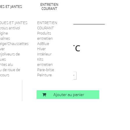
ENTRETIEN
ES ET JANTES
COURANT
OUES ET JANTES
ENTRETIEN
rous antivol
COURANT
igine
Produits
haînes
entretien
eige/Chaussettes
AdBlue
TTC
4,00 €
ver
Hiver
joliveurs de
Intérieur
oues
Kits
ntes alu
entretien
Quantité
u de roue de
Pare-brise
ecours
Peinture
Ajouter au panier