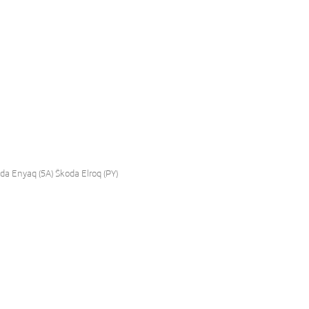
da Enyaq (5A) Škoda Elroq (PY)