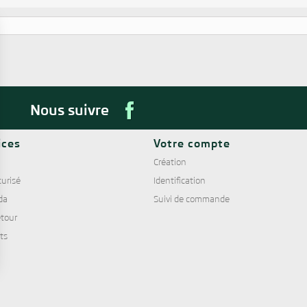
Nous suivre
ices
Votre compte
Création
urisé
Identification
da
Suivi de commande
tour
nts