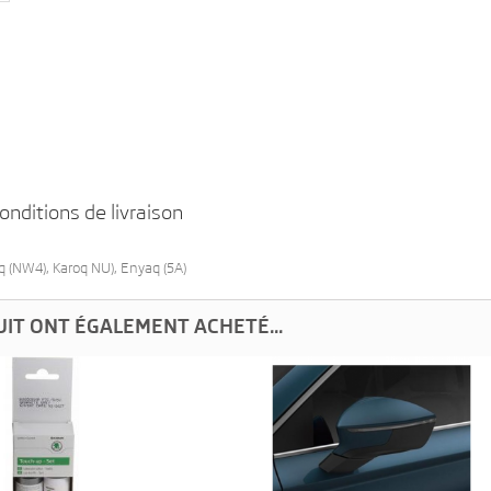
onditions de livraison
iq (NW4), Karoq NU), Enyaq (5A)
UIT ONT ÉGALEMENT ACHETÉ...