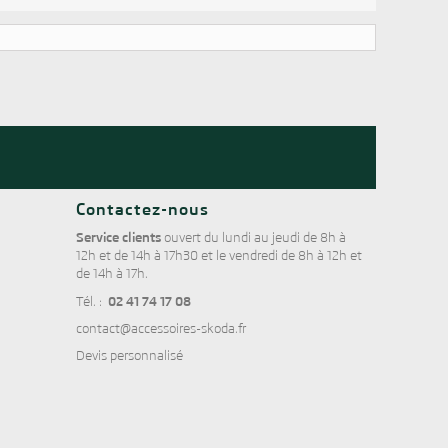
Contactez-nous
Service clients
ouvert du lundi au jeudi de 8h à
12h et de 14h à 17h30 et le vendredi de 8h à 12h et
de 14h à 17h.
02 41 74 17 08
Tél. :
contact@accessoires-skoda.fr
Devis personnalisé