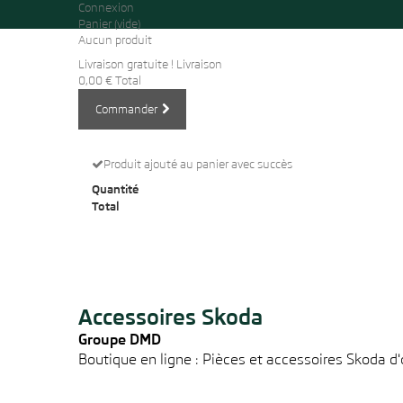
Connexion
Panier
(vide)
Aucun produit
Livraison gratuite !
Livraison
0,00 €
Total
Commander
Produit ajouté au panier avec succès
Quantité
Total
Accessoires Skoda
Groupe DMD
Boutique en ligne : Pièces et accessoires Skoda d'