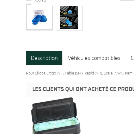
Kodiaq
Description
Véhicules compatibles
C
Pour Skoda Citigo (NF), Fabia (5NJ), Rapid (NH), Scala (NW1), Kam
LES CLIENTS QUI ONT ACHETÉ CE PROD