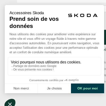
ok
La Boutique
Nos serv
Qui sommes-nous ?
Livraison
Comment commander ?
Paiement séc
Mentions légales
Garantie Sko
CGV
Échange / Re
Services clie