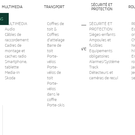
SÉCURITÉ ET
MULTIMEDIA
TRANSPORT
ROU
PROTECTION
NS
MULTIMÉDIA
Coffres de
SÉCURITÉ ET
R
Audio
toit &
PROTECTION
Ec
Câbles de
Coffres
Sièges-enfants
or
raccordement
d'attelage
Ampoules et
C
Cadres de
Barre de
fusibles
N
Entonnoir remplissage Lave Glace
montage et
toit
Equipements
hi
caches radio
Porte-
obligatoires
En
Smartphone,
État :
vélos
Alarmes/Système
r
Nouveau
tablette
Porte-
Track
Ja
Imprimer
Media-In
vélos de
Détecteurs et
Je
Skoda
toit
caméras de recul
s
Porte-
vélos
dans le
coffre
Porte-skis