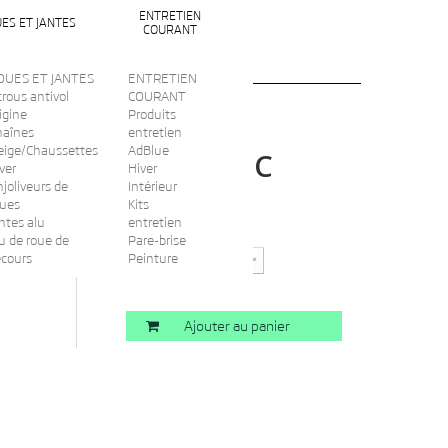
ENTRETIEN
ES ET JANTES
COURANT
OUES ET JANTES
ENTRETIEN
rous antivol
COURANT
igine
Produits
haînes
entretien
eige/Chaussettes
AdBlue
TTC
7,00 €
ver
Hiver
joliveurs de
Intérieur
oues
Kits
ntes alu
entretien
Quantité
u de roue de
Pare-brise
ecours
Peinture
Ajouter au panier