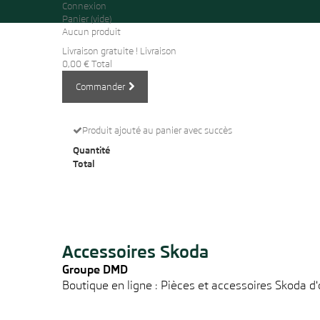
Connexion
Panier
(vide)
Aucun produit
Livraison gratuite !
Livraison
0,00 €
Total
Commander
Produit ajouté au panier avec succès
Quantité
Total
Accessoires Skoda
Groupe DMD
Boutique en ligne : Pièces et accessoires Skoda d'