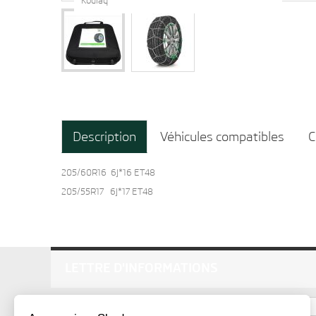
Kodiaq
Description
Véhicules compatibles
C
205/60R16 6J*16 ET48
205/55R17 6J*17 ET48
LETTRE D'INFORMATIONS