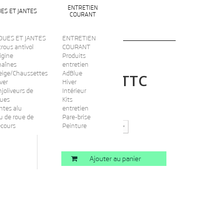
ENTRETIEN
ES ET JANTES
COURANT
OUES ET JANTES
ENTRETIEN
rous antivol
COURANT
igine
Produits
haînes
entretien
eige/Chaussettes
AdBlue
TTC
132,00 €
ver
Hiver
joliveurs de
Intérieur
oues
Kits
ntes alu
entretien
Quantité
u de roue de
Pare-brise
ecours
Peinture
Ajouter au panier