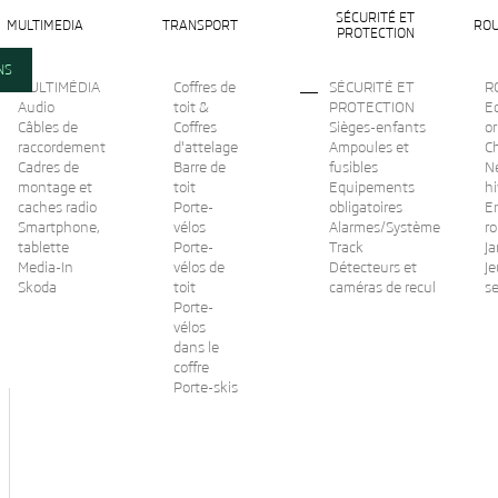
SÉCURITÉ ET
MULTIMEDIA
TRANSPORT
ROU
PROTECTION
NS
MULTIMÉDIA
Coffres de
SÉCURITÉ ET
R
Audio
toit &
PROTECTION
Ec
Câbles de
Coffres
Sièges-enfants
or
raccordement
d'attelage
Ampoules et
C
Cadres de
Barre de
fusibles
N
Chaine neige 16" et 17"
montage et
toit
Equipements
hi
caches radio
Porte-
obligatoires
En
Smartphone,
État :
vélos
Alarmes/Système
r
Nouveau
tablette
Porte-
Track
Ja
Imprimer
Media-In
vélos de
Détecteurs et
Je
Skoda
toit
caméras de recul
s
Porte-
vélos
dans le
coffre
Porte-skis