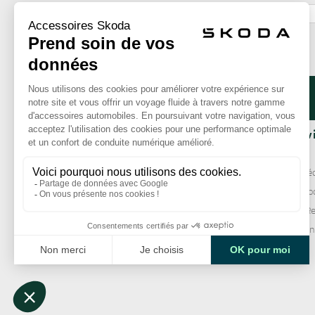
ok
La Boutique
Nos serv
Qui sommes-nous ?
Livraison
Comment commander ?
Paiement séc
Mentions légales
Garantie Sko
CGV
Échange / Re
Services clie