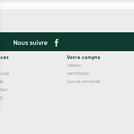
Nous suivre
ices
Votre compte
Création
urisé
Identification
da
Suivi de commande
tour
nts