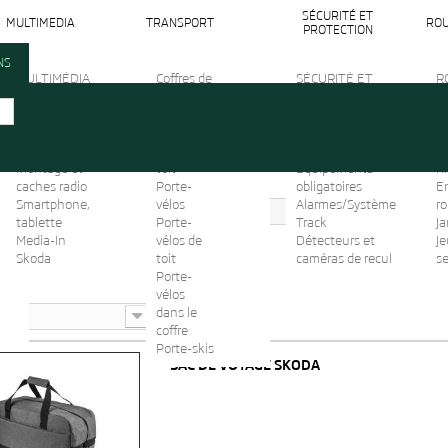
SÉCURITÉ ET
MULTIMEDIA
TRANSPORT
ROU
PROTECTION
NS
MULTIMÉDIA
Coffres de
SÉCURITÉ ET
R
Audio
toit &
PROTECTION
Ec
Câbles de
Coffres
Sièges-enfants
or
raccordement
d'attelage
Ampoules et
C
Cadres de
Barre de
fusibles
N
montage et
toit
Equipements
hi
caches radio
Porte-
obligatoires
En
Smartphone,
vélos
Alarmes/Système
r
Lifestyle
Accessoires
SAC
tablette
Porte-
Track
Ja
Media-In
vélos de
Détecteurs et
Je
Skoda
toit
caméras de recul
s
Porte-
vélos
dans le
coffre
Porte-skis
SAC DE VOYAGE SKODA