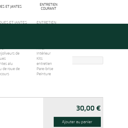
ENTRETIEN
ES ET JANTES
COURANT
OUES ET JANTES
ENTRETIEN
rous antivol
COURANT
igine
Produits
haînes
entretien
eige/Chaussettes
AdBlue
ver
Hiver
joliveurs de
Intérieur
oues
Kits
ntes alu
entretien
u de roue de
Pare-brise
ecours
Peinture
30,00 €
Ajouter au panier