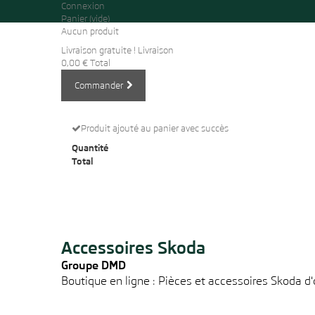
Connexion
Panier
(vide)
Aucun produit
Livraison gratuite !
Livraison
0,00 €
Total
Commander
Produit ajouté au panier avec succès
Quantité
Total
Accessoires Skoda
Groupe DMD
Boutique en ligne : Pièces et accessoires Skoda d'