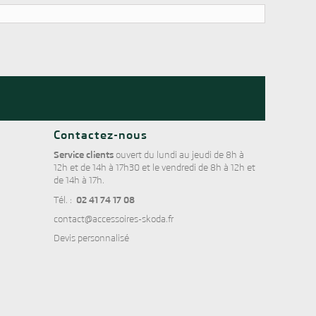
Contactez-nous
Service clients
ouvert du lundi au jeudi de 8h à
12h et de 14h à 17h30 et le vendredi de 8h à 12h et
de 14h à 17h.
02 41 74 17 08
Tél. :
contact@accessoires-skoda.fr
Devis personnalisé