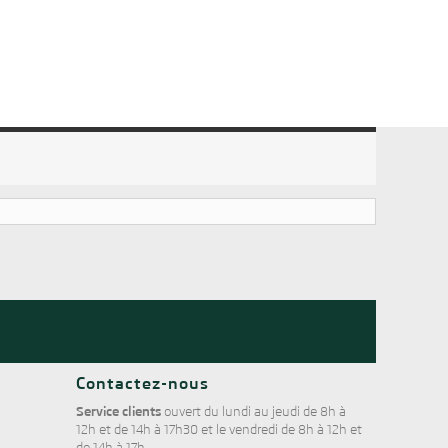
Contactez-nous
Service clients
ouvert du lundi au jeudi de 8h à
12h et de 14h à 17h30 et le vendredi de 8h à 12h et
de 14h à 17h.