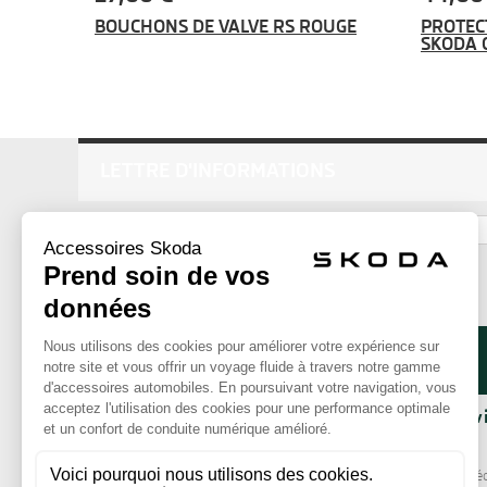
BOUCHONS DE VALVE RS ROUGE
PROTEC
SKODA O
LETTRE D'INFORMATIONS
ok
La Boutique
Nos serv
Qui sommes-nous ?
Livraison
Comment commander ?
Paiement séc