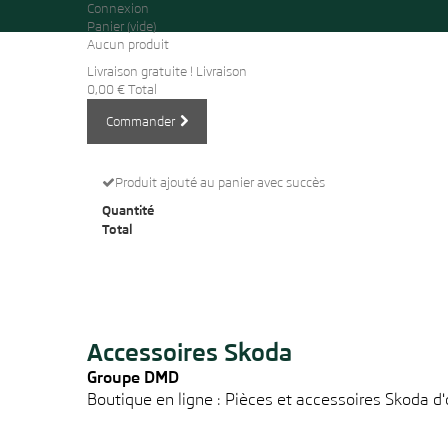
Connexion
Panier
(vide)
Aucun produit
Livraison gratuite !
Livraison
0,00 €
Total
Commander
Produit ajouté au panier avec succès
Quantité
Total
Accessoires Skoda
Groupe DMD
Boutique en ligne : Pièces et accessoires Skoda d'