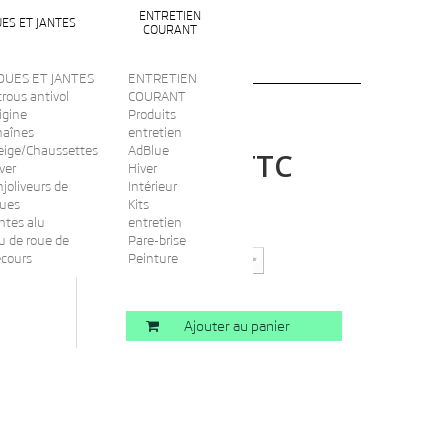
ENTRETIEN
ES ET JANTES
COURANT
OUES ET JANTES
ENTRETIEN
rous antivol
COURANT
igine
Produits
haînes
entretien
eige/Chaussettes
AdBlue
TTC
-
93,00 €
ver
Hiver
joliveurs de
Intérieur
oues
Kits
ntes alu
entretien
Quantité
u de roue de
Pare-brise
ecours
Peinture
Ajouter au panier