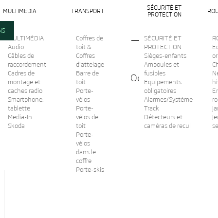
SÉCURITÉ ET
MULTIMEDIA
TRANSPORT
ROU
PROTECTION
NS
MULTIMÉDIA
Coffres de
SÉCURITÉ ET
R
Audio
toit &
PROTECTION
Ec
Câbles de
Coffres
Sièges-enfants
or
raccordement
d'attelage
Ampoules et
C
Cadres de
Barre de
fusibles
N
Tapis de coffre réversible Octavia combi 2020
montage et
toit
Equipements
hi
caches radio
Porte-
obligatoires
En
Smartphone,
État :
vélos
Alarmes/Système
r
Nouveau
tablette
Porte-
Track
Ja
Imprimer
Media-In
vélos de
Détecteurs et
Je
Skoda
toit
caméras de recul
s
Porte-
vélos
dans le
coffre
Porte-skis