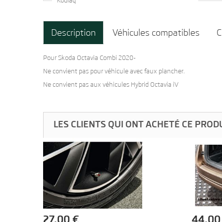
Kodiaq
Description
Véhicules compatibles
C
Pour Skoda Octavia Combi 2020-
Ne convient pas pour véhicule avec faux plancher.
Ne convient pas aux véhicules Hybrid Octavia iV
LES CLIENTS QUI ONT ACHETÉ CE PROD
27,00 €
44,00