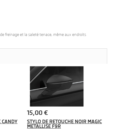
 de freinage et la saleté tenace, même aux endroits
15,00 €
C CANDY
STYLO DE RETOUCHE NOIR MAGIC
METALLISE F9R