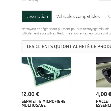
Kodiaq
Description
Véhicules compatibles
C
Nettoyant et dégraissant puissant pour un nettoyage minutieux d
difficilement accessibles. Redonne à vos jantes leur couleur d'o
LES CLIENTS QUI ONT ACHETÉ CE PROD
12,00 €
4,00 
SERVIETTE MICROFIBRE
RACLET
MULTIUSAGE
ESSENC