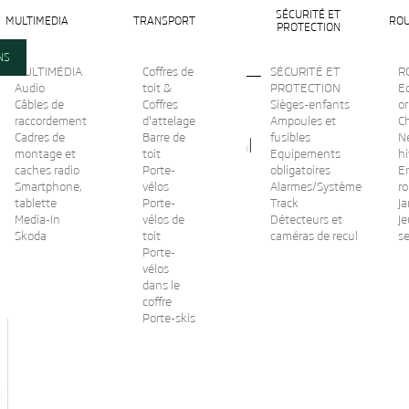
SÉCURITÉ ET
MULTIMEDIA
TRANSPORT
ROU
PROTECTION
NS
MULTIMÉDIA
Coffres de
SÉCURITÉ ET
R
Audio
toit &
PROTECTION
Ec
Câbles de
Coffres
Sièges-enfants
or
raccordement
d'attelage
Ampoules et
C
Cadres de
Barre de
fusibles
N
Nettoyant jantes - 500 ml
montage et
toit
Equipements
hi
caches radio
Porte-
obligatoires
En
Smartphone,
État :
vélos
Alarmes/Système
r
Nouveau
tablette
Porte-
Track
Ja
Imprimer
Media-In
vélos de
Détecteurs et
Je
Skoda
toit
caméras de recul
s
Porte-
vélos
dans le
coffre
Porte-skis