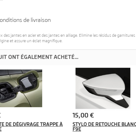
onditions de livraison
es jantes en acier et des jantes en alliage. Elimine les résidus de garnitures
rigine et assure un éclat magnifique.
UIT ONT ÉGALEMENT ACHETÉ...
€
15,00 €
TE DE DÉGIVRAGE TRAPPE À
STYLO DE RETOUCHE BLAN
E
F9E