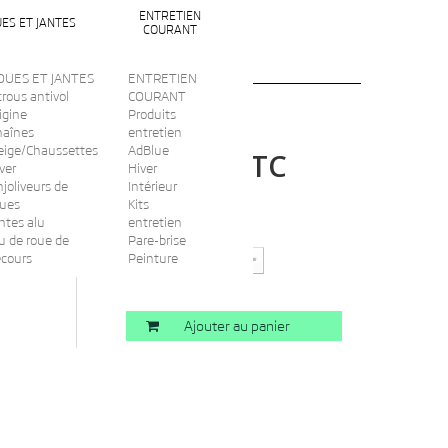
ENTRETIEN
ES ET JANTES
COURANT
OUES ET JANTES
ENTRETIEN
rous antivol
COURANT
igine
Produits
haînes
entretien
eige/Chaussettes
AdBlue
TTC
13,00 €
ver
Hiver
joliveurs de
Intérieur
oues
Kits
ntes alu
entretien
Quantité
u de roue de
Pare-brise
ecours
Peinture
Ajouter au panier