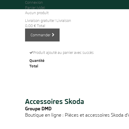
Connexion
Panier
(vide)
Aucun produit
Livraison gratuite !
Livraison
0,00 €
Total
Commander
Produit ajouté au panier avec succès
Quantité
Total
Accessoires Skoda
Groupe DMD
Boutique en ligne : Pièces et accessoires Skoda d'