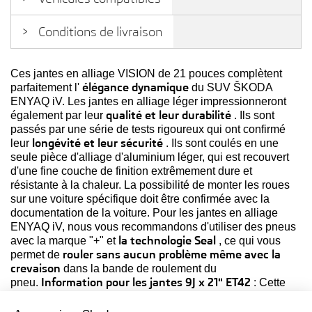
Conditions de livraison
Ces jantes en alliage VISION de 21 pouces complètent
élégance dynamique
parfaitement l'
du SUV ŠKODA
ENYAQ iV. Les jantes en alliage léger impressionneront
qualité et leur durabilité
également par leur
. Ils sont
passés par une série de tests rigoureux qui ont confirmé
longévité et leur sécurité
leur
. Ils sont coulés en une
seule pièce d'alliage d'aluminium léger, qui est recouvert
d'une fine couche de finition extrêmement dure et
résistante à la chaleur. La possibilité de monter les roues
sur une voiture spécifique doit être confirmée avec la
documentation de la voiture. Pour les jantes en alliage
ENYAQ iV, nous vous recommandons d'utiliser des pneus
la technologie Seal
avec la marque "+" et
, ce qui vous
rouler sans aucun problème même avec la
permet de
crevaison
dans la bande de roulement du
Information pour les jantes 9J x 21" ET42
pneu.
: Cette
jante en alliage est destinée à être utilisée pour l'essieu
arrière des modèles iV 80, iV 80x et RS iV. Pour l'essieu