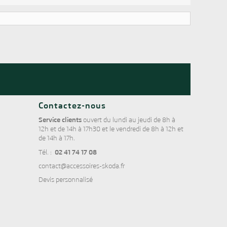
Contactez-nous
Service clients
ouvert du lundi au jeudi de 8h à
12h et de 14h à 17h30 et le vendredi de 8h à 12h et
de 14h à 17h.
02 41 74 17 08
Tél. :
contact@accessoires-skoda.fr
Devis personnalisé