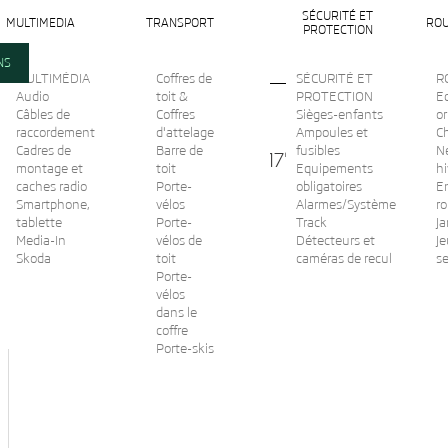
SÉCURITÉ ET
MULTIMEDIA
TRANSPORT
ROU
PROTECTION
NS
MULTIMÉDIA
Coffres de
SÉCURITÉ ET
R
Audio
toit &
PROTECTION
Ec
Câbles de
Coffres
Sièges-enfants
or
raccordement
d'attelage
Ampoules et
C
Cadres de
Barre de
fusibles
N
Jante en alliage RATIKON 17" au design noir
montage et
toit
Equipements
hi
métallisé
caches radio
Porte-
obligatoires
En
Smartphone,
vélos
Alarmes/Système
r
tablette
Porte-
Track
Ja
État :
Nouveau
Media-In
vélos de
Détecteurs et
Je
Skoda
toit
caméras de recul
s
Imprimer
Porte-
vélos
dans le
coffre
Porte-skis