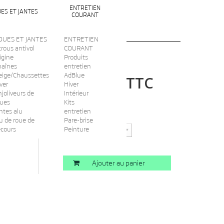
ENTRETIEN
ES ET JANTES
COURANT
OUES ET JANTES
ENTRETIEN
rous antivol
COURANT
igine
Produits
haînes
entretien
eige/Chaussettes
AdBlue
TTC
255,00 €
ver
Hiver
joliveurs de
Intérieur
oues
Kits
ntes alu
entretien
Quantité
u de roue de
Pare-brise
ecours
Peinture
Ajouter au panier