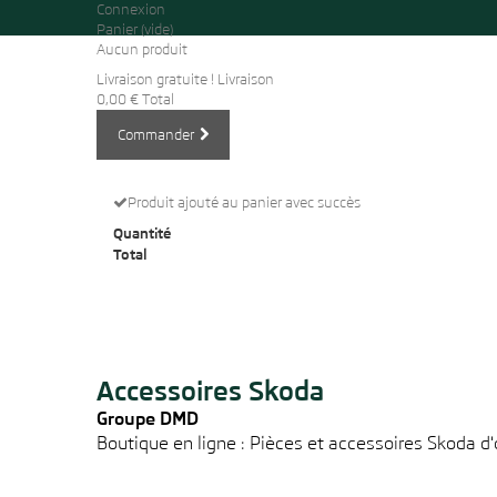
Connexion
Panier
(vide)
Aucun produit
Livraison gratuite !
Livraison
0,00 €
Total
Commander
Produit ajouté au panier avec succès
Quantité
Total
Accessoires Skoda
Groupe DMD
Boutique en ligne : Pièces et accessoires Skoda d'