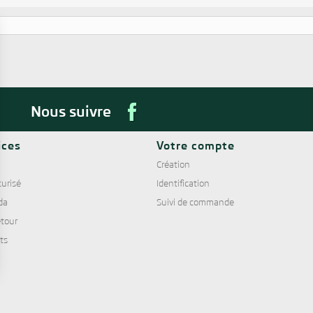
Nous suivre
ices
Votre compte
Création
urisé
Identification
da
Suivi de commande
tour
nts