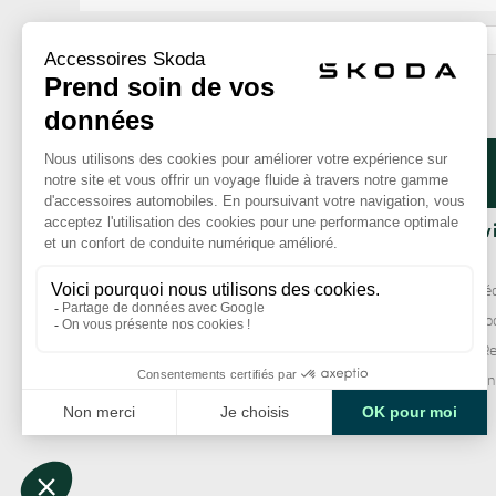
ok
La Boutique
Nos serv
Qui sommes-nous ?
Livraison
Comment commander ?
Paiement séc
Mentions légales
Garantie Sko
CGV
Échange / Re
Services clie